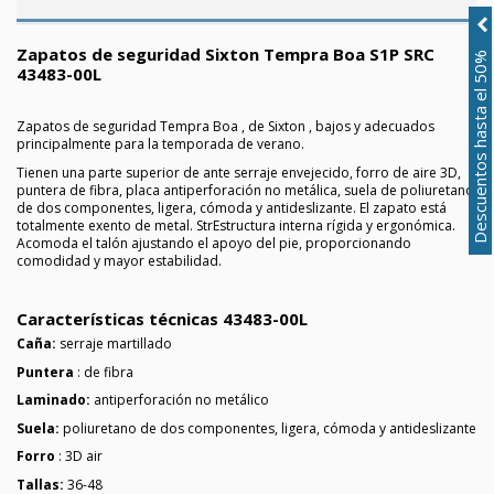
Zapatos de seguridad Sixton Tempra Boa S1P SRC
Descuentos hasta el 50%
43483-00L
Zapatos de seguridad Tempra Boa , de Sixton , bajos y adecuados
principalmente para la temporada de verano.
Tienen una parte superior de ante serraje envejecido, forro de aire 3D,
puntera de fibra, placa antiperforación no metálica, suela de poliuretano
de dos componentes, ligera, cómoda y antideslizante. El zapato está
totalmente exento de metal. Str
Estructura interna rígida y ergonómica.
Acomoda el talón ajustando el apoyo del pie, proporcionando
comodidad y mayor estabilidad.
Características técnicas 43483-00L
Caña:
serraje martillado
Puntera
: de fibra
Laminado:
antiperforación no metálico
Suela:
poliuretano de dos componentes, ligera, cómoda y antideslizante
Forro
: 3D air
Tallas:
36-48