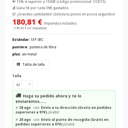
💸 15% si superior a 1500€ (código promocional: COD15)
💰
Gana 5€ por cada 99€ gastados
📦
¿Grandes cantidades? ¡Solicita tu precio en pocos segundos!
180,81 €
Impuestos incluidos
(149,43 € sin impuestos)
Estándar:
S1P SRC
puntera
: puntera de fibra
plus:
sin metal
Tabla de talla
Talla
Haga su pedido ahora y te lo
enviaremos......
✔
28 ago
con
Envío a tu dirección (Gratis en pedidos
superiores a 97€)
¡Gratis!
✔
28 ago
con
Envío al punto de recogida (Gratis en
pedidos superiores a 97€)
¡Gratis!