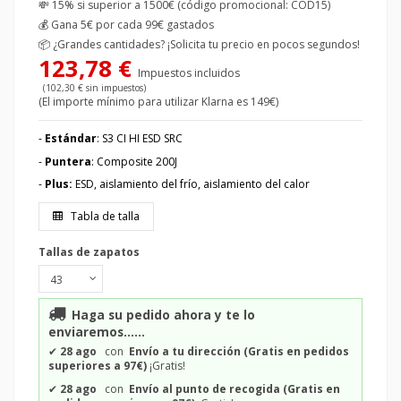
💸 15% si superior a 1500€ (código promocional: COD15)
💰
Gana 5€ por cada 99€ gastados
📦
¿Grandes cantidades? ¡Solicita tu precio en pocos segundos!
123,78 €
Impuestos incluidos
(102,30 € sin impuestos)
(El importe mínimo para utilizar Klarna es 149€)
-
Estándar
: S3 CI HI ESD SRC
-
Puntera
: Composite 200J
-
Plus:
ESD, aislamiento del frío, aislamiento del calor
Tabla de talla
Tallas de zapatos
Haga su pedido ahora y te lo
enviaremos......
✔
28 ago
con
Envío a tu dirección (Gratis en pedidos
superiores a 97€)
¡Gratis!
✔
28 ago
con
Envío al punto de recogida (Gratis en