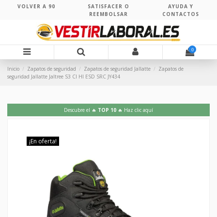
VOLVER A 90
SATISFACER O
AYUDA Y
REEMBOLSAR
CONTACTOS
0
Inicio
Zapatos de seguridad
Zapatos de seguridad Jallatte
Zapatos de
seguridad Jallatte Jaltree S3 CI HI ESD SRC JY434
Descubre el 🔥
TOP 10
🔥 Haz clic aquí
¡En oferta!