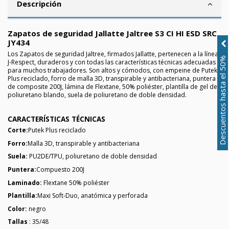
Descripción
Zapatos de seguridad Jallatte Jaltree S3 CI HI ESD SRC
JY434
Los Zapatos de seguridad Jaltree, firmados Jallatte, pertenecen a la línea
Descuentos hasta el 50%
J-Respect, duraderos y con todas las características técnicas adecuadas
para muchos trabajadores. Son altos y cómodos, con empeine de Putek
Plus reciclado, forro de malla 3D, transpirable y antibacteriana, puntera
de composite 200J, lámina de Flextane, 50% poliéster, plantilla de gel de
poliuretano blando, suela de poliuretano de doble densidad.
CARACTERÍSTICAS TÉCNICAS
Corte:
Putek Plus reciclado
Forro:
Malla 3D, transpirable y antibacteriana
Suela:
PU2DE/TPU, poliuretano de doble densidad
Puntera:
Compuesto 200J
Laminado:
Flextane 50% poliéster
Plantilla:
Maxi Soft-Duo, anatómica y perforada
Color:
negro
Tallas
: 35/48