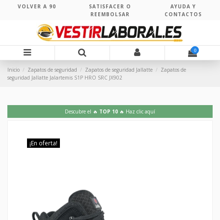
VOLVER A 90
SATISFACER O
AYUDA Y
REEMBOLSAR
CONTACTOS
0
Inicio
Zapatos de seguridad
Zapatos de seguridad Jallatte
Zapatos de
seguridad Jallatte Jalartemis S1P HRO SRC JX902
Descubre el 🔥
TOP 10
🔥 Haz clic aquí
¡En oferta!