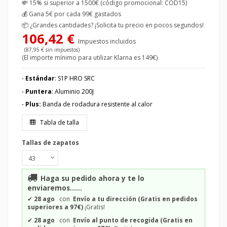
💸 15% si superior a 1500€ (código promocional: COD15)
💰
Gana 5€ por cada 99€ gastados
📦
¿Grandes cantidades? ¡Solicita tu precio en pocos segundos!
106,42 €
Impuestos incluidos
(87,95 € sin impuestos)
(El importe mínimo para utilizar Klarna es 149€)
-
Estándar
: S1P HRO SRC
-
Puntera
: Aluminio 200J
-
Plus:
Banda de rodadura resistente al calor
Tabla de talla
Tallas de zapatos
Haga su pedido ahora y te lo
enviaremos......
✔
28 ago
con
Envío a tu dirección (Gratis en pedidos
superiores a 97€)
¡Gratis!
✔
28 ago
con
Envío al punto de recogida (Gratis en