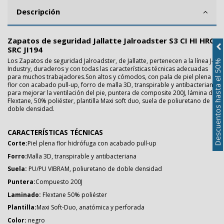
Descripción
Zapatos de seguridad Jallatte Jalroadster S3 CI HI HRO
SRC JI194
Los Zapatos de seguridad Jalroadster, de Jallatte, pertenecen a la línea J-
Descuentos hasta el 50%
Industry, duraderos y con todas las características técnicas adecuadas
para muchos trabajadores.Son altos y cómodos, con pala de piel plena
flor con acabado pull-up, forro de malla 3D, transpirable y antibacteriana
para mejorar la ventilación del pie, puntera de composite 200J, lámina de
Flextane, 50% poliéster, plantilla Maxi soft duo, suela de poliuretano de
doble densidad.
CARACTERÍSTICAS TÉCNICAS
Corte:
Piel plena flor hidrófuga con acabado pull-up
Forro:
Malla 3D, transpirable y antibacteriana
Suela:
PU/PU VIBRAM, poliuretano de doble densidad
Puntera:
Compuesto 200J
Laminado:
Flextane 50% poliéster
Plantilla:
Maxi Soft-Duo, anatómica y perforada
Color:
negro