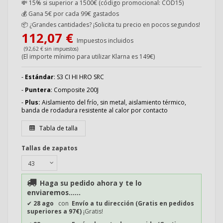
💸 15% si superior a 1500€ (código promocional: COD15)
💰
Gana 5€ por cada 99€ gastados
📦
¿Grandes cantidades? ¡Solicita tu precio en pocos segundos!
112,07 €
Impuestos incluidos
(92,62 € sin impuestos)
(El importe mínimo para utilizar Klarna es 149€)
-
Estándar
: S3 CI HI HRO SRC
-
Puntera
: Composite 200J
-
Plus:
Aislamiento del frío, sin metal, aislamiento térmico,
banda de rodadura resistente al calor por contacto
Tabla de talla
Tallas de zapatos
Haga su pedido ahora y te lo
enviaremos......
✔
28 ago
con
Envío a tu dirección (Gratis en pedidos
superiores a 97€)
¡Gratis!