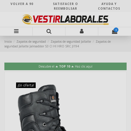
VOLVER A 90
SATISFACER O
AYUDA Y
REEMBOLSAR
CONTACTOS
0
Inicio
Zapatos de seguridad
Zapatos de seguridad Jallatte
Zapatos de
seguridad Jallatte Jalroadster S3 CI HI HRO SRC JI194
Descubre el 🔥
TOP 10
🔥 Haz clic aquí
¡En oferta!