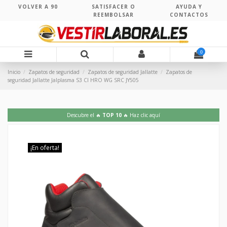
VOLVER A 90
SATISFACER O
AYUDA Y
REEMBOLSAR
CONTACTOS
0
Inicio
Zapatos de seguridad
Zapatos de seguridad Jallatte
Zapatos de
seguridad Jallatte Jalplasma S3 CI HRO WG SRC JY505
Descubre el 🔥
TOP 10
🔥 Haz clic aquí
¡En oferta!