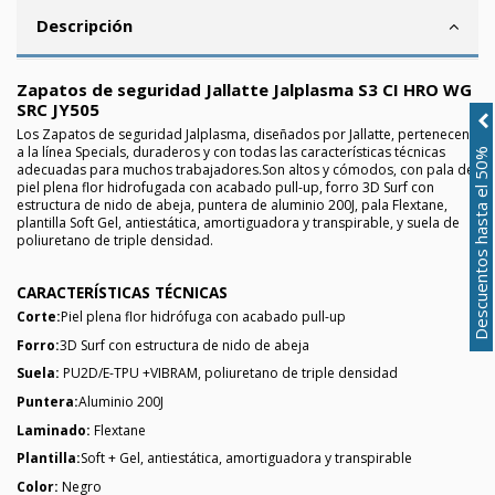
Descripción
Zapatos de seguridad Jallatte Jalplasma S3 CI HRO WG
SRC JY505
Los Zapatos de seguridad Jalplasma, diseñados por Jallatte, pertenecen
a la línea Specials, duraderos y con todas las características técnicas
Descuentos hasta el 50%
adecuadas para muchos trabajadores.Son altos y cómodos, con pala de
piel plena flor hidrofugada con acabado pull-up, forro 3D Surf con
estructura de nido de abeja, puntera de aluminio 200J, pala Flextane,
plantilla Soft Gel, antiestática, amortiguadora y transpirable, y suela de
poliuretano de triple densidad.
CARACTERÍSTICAS TÉCNICAS
Corte:
Piel plena flor hidrófuga con acabado pull-up
Forro:
3D Surf con estructura de nido de abeja
Suela:
PU2D/E-TPU +
VIBRAM, poliuretano de triple densidad
Puntera:
Aluminio 200J
Laminado:
Flextane
Plantilla:
Soft + Gel, antiestática, amortiguadora y transpirable
Color:
Negro