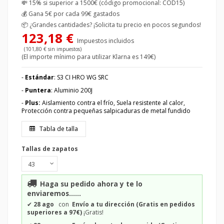
💸 15% si superior a 1500€ (código promocional: COD15)
💰
Gana 5€ por cada 99€ gastados
📦
¿Grandes cantidades? ¡Solicita tu precio en pocos segundos!
123,18 €
Impuestos incluidos
(101,80 € sin impuestos)
(El importe mínimo para utilizar Klarna es 149€)
-
Estándar
: S3 CI HRO WG SRC
-
Puntera
: Aluminio 200J
-
Plus:
Aislamiento contra el frío, Suela resistente al calor,
Protección contra pequeñas salpicaduras de metal fundido
Tabla de talla
Tallas de zapatos
Haga su pedido ahora y te lo
enviaremos......
✔
28 ago
con
Envío a tu dirección (Gratis en pedidos
superiores a 97€)
¡Gratis!