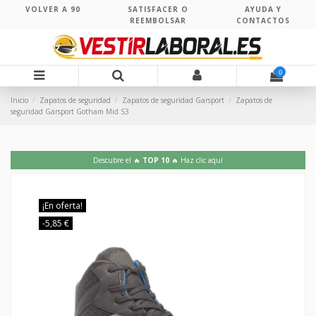
VOLVER A 90
SATISFACER O
AYUDA Y
REEMBOLSAR
CONTACTOS
0
Inicio
Zapatos de seguridad
Zapatos de seguridad Garsport
Zapatos de
seguridad Garsport Gotham Mid S3
Descubre el 🔥
TOP 10
🔥 Haz clic aquí
¡En oferta!
-5,85 €