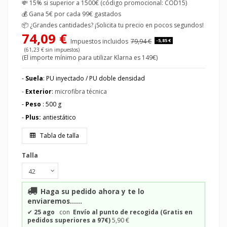
💸 15% si superior a 1500€ (código promocional: COD15)
💰
Gana 5€ por cada 99€ gastados
📦
¿Grandes cantidades? ¡Solicita tu precio en pocos segundos!
74,09 €
Impuestos incluidos
79,94 €
-5,85 €
(61,23 € sin impuestos)
(El importe mínimo para utilizar Klarna es 149€)
-
Suela
: PU inyectado / PU doble densidad
-
Exterior
:
microfibra técnica
-
Peso
: 500 g
-
Plus:
antiestático
Tabla de talla
Talla
Haga su pedido ahora y te lo
enviaremos......
✔
25 ago
con
Envío al punto de recogida (Gratis en
pedidos superiores a 97€)
5,90 €