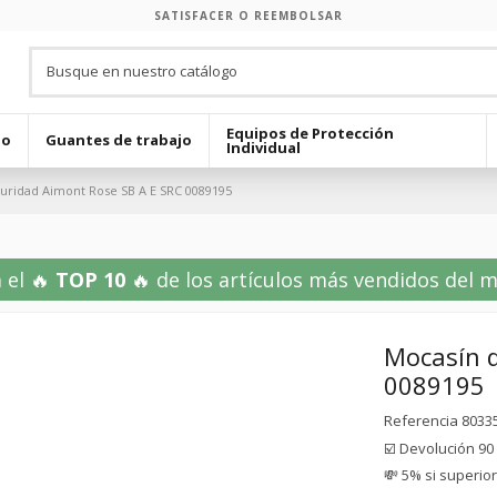
SATISFACER O REEMBOLSAR
Equipos de Protección
jo
Guantes de trabajo
Individual
uridad Aimont Rose SB A E SRC 0089195
 el 🔥
TOP 10
🔥 de los artículos más vendidos del mes
Mocasín d
0089195
Referencia
8033
☑️ Devolución 90
💸 5% si superio