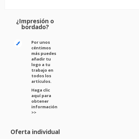
¿Impresión o
bordado?
Por unos
céntimos
más puedes
añadir tu
logo a tu
trabajo en
todos los
artículos.
Haga clic
aquí para
obtener
información
>>
Oferta individual