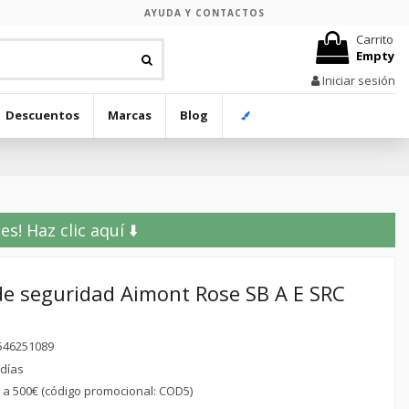
AYUDA Y CONTACTOS
Carrito
Empty
Iniciar sesión
Descuentos
Marcas
Blog
! Haz clic aquí ⬇️
e seguridad Aimont Rose SB A E SRC
546251089
 días
r a 500€ (código promocional: COD5)