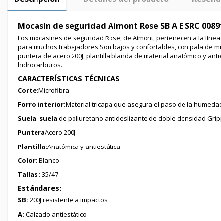
Mocasín de seguridad Aimont Rose SB A E SRC 0089
Los mocasines de seguridad Rose, de Aimont, pertenecen a la línea 
para muchos trabajadores.Son bajos y confortables, con pala de micr
puntera de acero 200J, plantilla blanda de material anatómico y anti
hidrocarburos.
CARACTERÍSTICAS TÉCNICAS
Corte:
Microfibra
Forro interior:
Material tricapa que asegura el paso de la humedad
Suela: suela
de poliuretano antideslizante de doble densidad Gripp
Puntera
Acero 200J
Plantilla:
Anatómica y antiestática
Color:
Blanco
Tallas
: 35/47
Estándares:
SB:
200J resistente a impactos
A:
Calzado antiestático