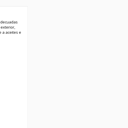
 adecuadas
exterior,
e a aceites e