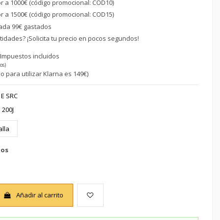
or a 1000€ (código promocional: COD10)
or a 1500€ (código promocional: COD15)
ada 99€ gastados
idades? ¡Solicita tu precio en pocos segundos!
€
Impuestos incluidos
os)
o para utilizar Klarna es 149€)
A E SRC
 200J
alla
tos
Añadir al carrito