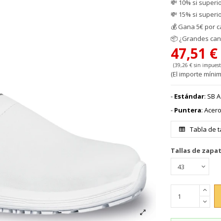
💸 10% si superi
💸 15% si superi
💰
Gana 5€ por c
📦
¿Grandes cant
47,51 
(39,26 € sin impuest
(El importe mínim
-
Estándar
: SB 
-
Puntera
: Acero
Tabla de t
Tallas de zapa