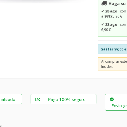
Haga su 
✔
28 ago
co
a 97€)
5,90 €
✔
28 ago
co
6,90 €
Gastar
97,00 €
Al comprar est
Insider.
nalizado
Pago 100% seguro
Envío gr
s