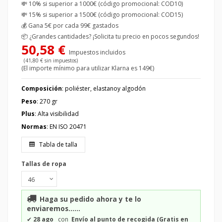
💸 10% si superior a 1000€ (código promocional: COD10)
💸 15% si superior a 1500€ (código promocional: COD15)
💰
Gana 5€ por cada 99€ gastados
📦
¿Grandes cantidades? ¡Solicita tu precio en pocos segundos!
50,58 €
Impuestos incluidos
(41,80 € sin impuestos)
(El importe mínimo para utilizar Klarna es 149€)
Composición
: poliéster, elastano
y algodón
Peso
: 270 gr
Plus
: Alta visibilidad
Normas
: EN ISO 20471
Tabla de talla
Tallas de ropa
Haga su pedido ahora y te lo
enviaremos......
✔
28 ago
con
Envío al punto de recogida (Gratis en