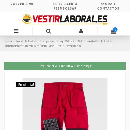
VOLVER A 90
SATISFACER O
AYUDA Y
REEMBOLSAR
CONTACTOS
0
Inicio
Ropa de trabajo
Ropa de trabajo WORKTEAM
Pantalón de trabajo
multibolsillos Stretch Alta Visibilidad C2913 - Workteam
Descubre el 🔥
TOP 10
🔥 Haz clic aquí
¡En oferta!