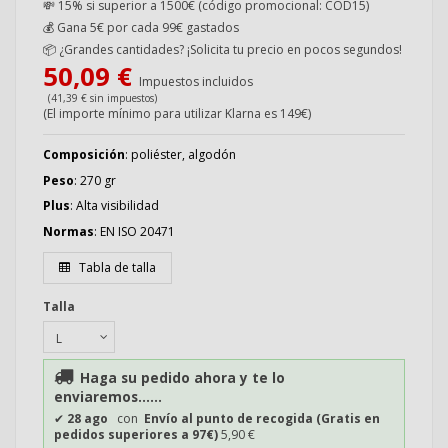
💸 15% si superior a 1500€ (código promocional: COD15)
💰
Gana 5€ por cada 99€ gastados
📦
¿Grandes cantidades? ¡Solicita tu precio en pocos segundos!
50,09 €
Impuestos incluidos
(41,39 € sin impuestos)
(El importe mínimo para utilizar Klarna es 149€)
Composición
: poliéster, algodón
Peso
: 270 gr
Plus
: Alta visibilidad
Normas
: EN ISO 20471
Tabla de talla
Talla
Haga su pedido ahora y te lo
enviaremos......
✔
28 ago
con
Envío al punto de recogida (Gratis en
pedidos superiores a 97€)
5,90 €