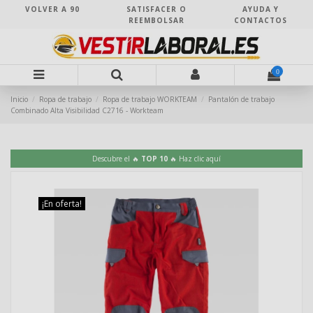
VOLVER A 90
SATISFACER O
AYUDA Y
REEMBOLSAR
CONTACTOS
0
Inicio
Ropa de trabajo
Ropa de trabajo WORKTEAM
Pantalón de trabajo
Combinado Alta Visibilidad C2716 - Workteam
Descubre el 🔥
TOP 10
🔥 Haz clic aquí
¡En oferta!