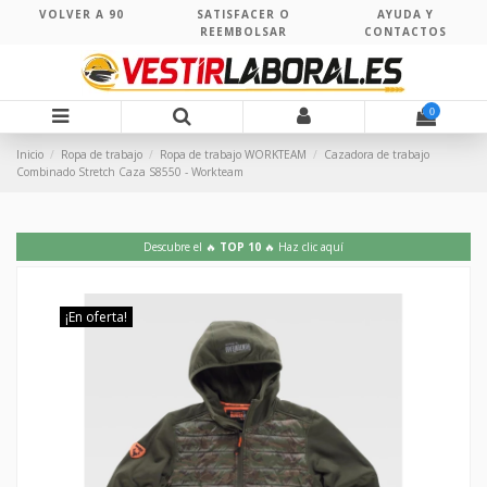
VOLVER A 90
SATISFACER O
AYUDA Y
REEMBOLSAR
CONTACTOS
0
Inicio
Ropa de trabajo
Ropa de trabajo WORKTEAM
Cazadora de trabajo
Combinado Stretch Caza S8550 - Workteam
Descubre el 🔥
TOP 10
🔥 Haz clic aquí
¡En oferta!