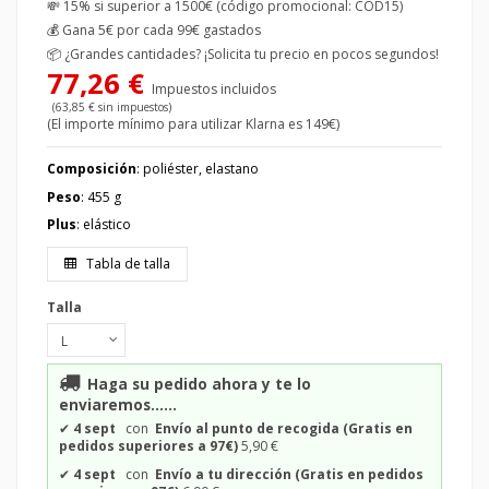
💸 15% si superior a 1500€ (código promocional: COD15)
💰
Gana 5€ por cada 99€ gastados
📦
¿Grandes cantidades? ¡Solicita tu precio en pocos segundos!
77,26 €
Impuestos incluidos
(63,85 € sin impuestos)
(El importe mínimo para utilizar Klarna es 149€)
Composición
: poliéster, elastano
Peso
: 455 g
Plus
: elástico
Tabla de talla
Talla
Haga su pedido ahora y te lo
enviaremos......
✔
4 sept
con
Envío al punto de recogida (Gratis en
pedidos superiores a 97€)
5,90 €
✔
4 sept
con
Envío a tu dirección (Gratis en pedidos