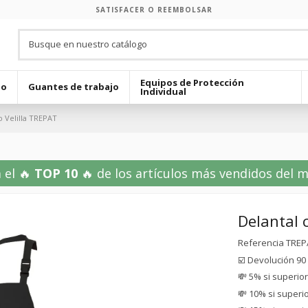
SATISFACER O REEMBOLSAR
Equipos de Protección
jo
Guantes de trabajo
Individual
o Velilla TREPAT
 el 🔥
TOP 10
🔥 de los artículos más vendidos del mes
Delantal 
Referencia
TREP
☑️ Devolución 90
💸 5% si superio
💸 10% si superi