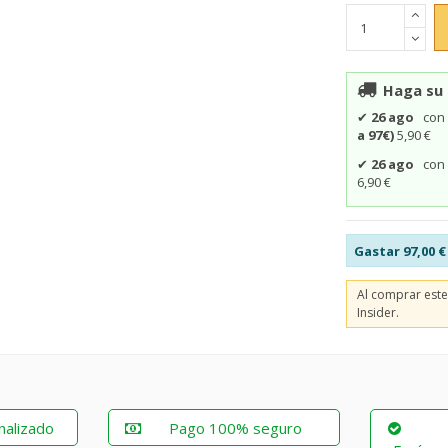
Haga su 
✔
26 ago
co
a 97€)
5,90 €
✔
26 ago
co
6,90 €
Gastar
97,00 €
Al comprar est
Insider.
nalizado
Pago 100% seguro