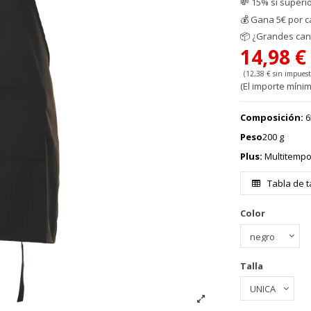
💸 15% si superi
💰
Gana 5€ por c
📦
¿Grandes cant
14,98 
(12,38 € sin impuest
(El importe mínim
Composición
:
6
Peso
200 g
Plus:
Multitempo
Tabla de t
Color
Talla