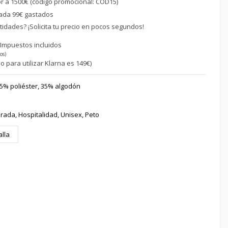
or a 1500€ (código promocional: COD15)
ada 99€ gastados
idades? ¡Solicita tu precio en pocos segundos!
€
Impuestos incluidos
os)
o para utilizar Klarna es 149€)
5% poliéster, 35% algodón
rada, Hospitalidad, Unisex, Peto
alla