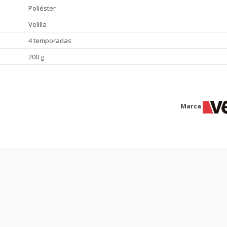
Poliéster
Velilla
4 temporadas
200 g
Marca