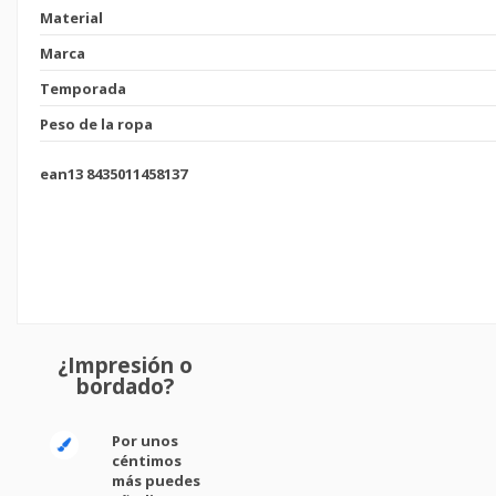
Material
Marca
Temporada
Peso de la ropa
ean13
8435011458137
¿Impresión o
bordado?
Por unos
céntimos
más puedes