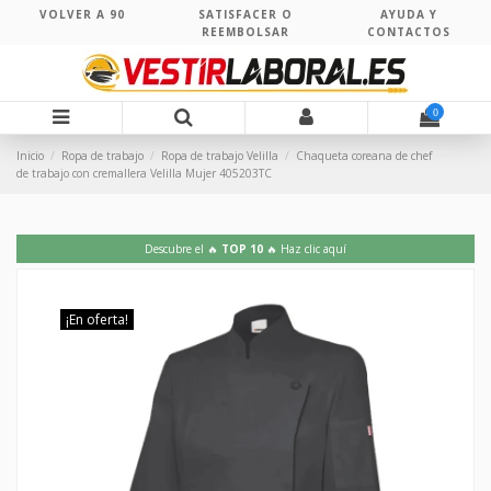
VOLVER A 90
SATISFACER O
AYUDA Y
REEMBOLSAR
CONTACTOS
0
Inicio
Ropa de trabajo
Ropa de trabajo Velilla
Chaqueta coreana de chef
de trabajo con cremallera Velilla Mujer 405203TC
Descubre el 🔥
TOP 10
🔥 Haz clic aquí
¡En oferta!