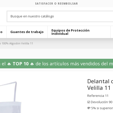
SATISFACER O REEMBOLSAR
Equipos de Protección
jo
Guantes de trabajo
Individual
o 100% Algodón Velilla 11
 el 🔥
TOP 10
🔥 de los artículos más vendidos del mes
Delantal 
Velilla 11
Referencia
11
☑️ Devolución 90
💸 5% si superio