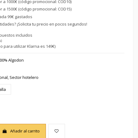
or a 1000€ (código promocional: COD10)
or a 1500€ (código promocional: COD15)
ada 99€ gastados
idades? ¡Solicita tu precio en pocos segundos!
puestos incluidos
s)
o para utilizar Klarna es 149€)
00% Algodon
onal, Sector hotelero
alla
Añadir al carrito