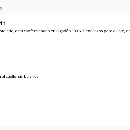
s
 11
ostelería, está confeccionado en Algodón 100%. Tiene lazos para ajuste, cin
 el cuello, sin bolsillos