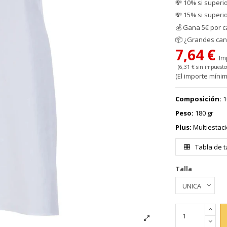
💸 10% si superi
💸 15% si superi
💰
Gana 5€ por c
📦
¿Grandes cant
7,64 €
Im
(6,31 € sin impuesto
(El importe mínim
Composición
:
1
Peso:
180 gr
Plus:
Multiestaci
Tabla de t
Talla