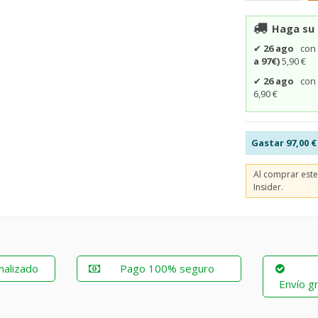
Haga su 
✔
26 ago
co
a 97€)
5,90 €
✔
26 ago
co
6,90 €
Gastar
97,00 €
Al comprar est
Insider.
nalizado
Pago 100% seguro
Envío gr