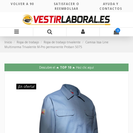
VOLVER A 90
SATISFACER O
AYUDA Y
REEMBOLSAR
CONTACTOS
0
Inicio
Ropa de trabajo
Ropa de trabajo trivalente
Camisa Issa Line
Multinorma Trivalente M-Pro permanente Proban 5075
Descubre el 🔥
TOP 10
🔥 Haz clic aquí
¡En oferta!