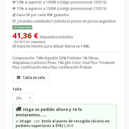
💸 10% si superior a 1000€ (código promocional: COD10)
💸 15% si superior a 1500€ (código promocional: COD15)
💰
Gana 5€ por cada 99€ gastados
📦
¿Grandes cantidades? ¡Solicita tu precio en pocos segundos!
Disponible
41,36 €
Impuestos incluidos
(34,18 € sin impuestos)
(El importe mínimo para utilizar Klarna es 149€)
Composición: 79% Algodón 20% Poliéster 1% Fibras
disipativas (carbono) Peso: 180 g/m Color: Azul Plus: Trivalente
Plus: Certificación Atex Plus: Certificación Proban
Tabla de talla
Talla
Haga su pedido ahora y te lo
enviaremos......
✔
24 ago
con
Envío al punto de recogida (Gratis en
pedidos superiores a 97€)
5,90 €