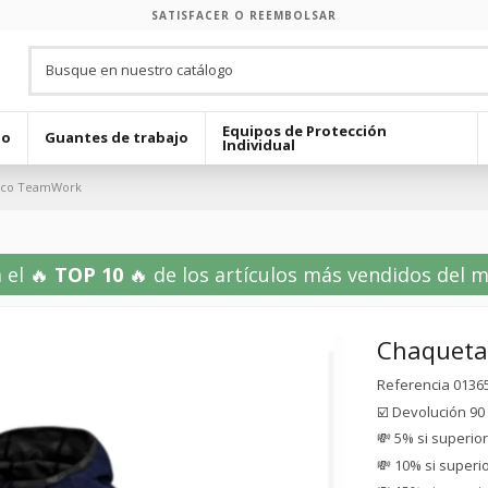
SATISFACER O REEMBOLSAR
Equipos de Protección
jo
Guantes de trabajo
Individual
arco TeamWork
 el 🔥
TOP 10
🔥 de los artículos más vendidos del mes
Chaqueta
Referencia
0136
☑️ Devolución 90
💸 5% si superio
💸 10% si superi