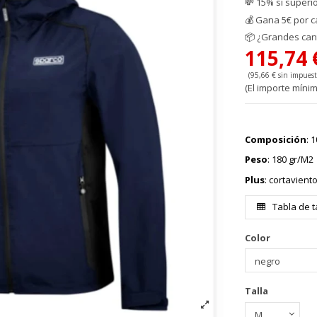
💸 15% si superi
💰
Gana 5€ por c
📦
¿Grandes cant
115,74
(95,66 € sin impuest
(El importe mínim
Composición
: 
Peso
: 180 gr/M2
Plus
: cortavien
Tabla de t
Color
Talla