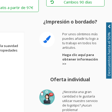
Cambios 90 días
atis a partir de 97€
¿Impresión o bordado?
Por unos céntimos más
Descuentos hasta el 50%
puedes añadir tu logo a
tu trabajo en todos los
 la suavidad
artículos.
 propiedades
Haga clic aquí para
obtener información
>>
Oferta individual
¿Necesita una gran
cantidad o le gustaría
utilizar nuestro servicio
de logotipo? ¡Aucun
problema!