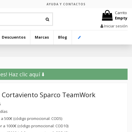
AYUDA Y CONTACTOS
Carrito
Empty
Iniciar sesión
Descuentos
Marcas
Blog
! Haz clic aquí ⬇️
 Cortaviento Sparco TeamWork
5
 días
r a 500€ (código promocional: COD5)
or a 1000€ (código promocional: COD10)