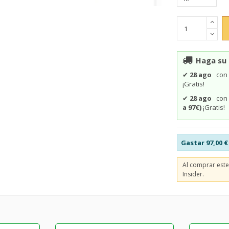
Haga su 
✔
28 ago
co
¡Gratis!
✔
28 ago
co
a 97€)
¡Gratis!
Gastar
97,00 €
Al comprar est
Insider.