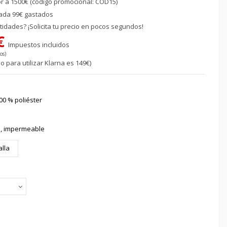
or a 1500€ (código promocional: COD15)
ada 99€ gastados
idades? ¡Solicita tu precio en pocos segundos!
 €
Impuestos incluidos
os)
o para utilizar Klarna es 149€)
100 % poliéster
to, impermeable
alla