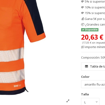
💸 5% si superio
💸 10% si superi
💸 15% si superi
💰
Gana 5€ por c
📦
¿Grandes cant
Disponible
20,63 
(17,05 € sin impuest
(El importe mínim
Composición: 50%
Tabla de t
Color
Talla