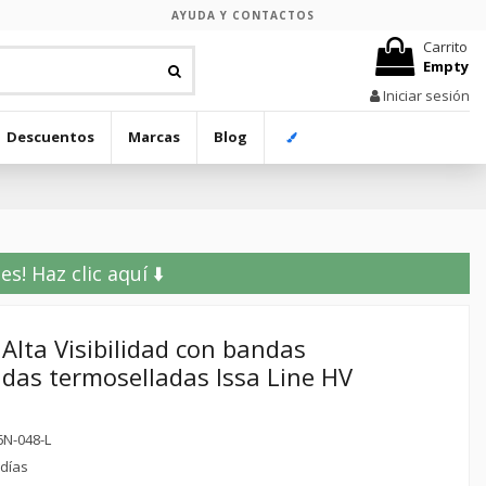
AYUDA Y CONTACTOS
Carrito
Empty
Iniciar sesión
Descuentos
Marcas
Blog
! Haz clic aquí ⬇️
Alta Visibilidad con bandas
as termoselladas Issa Line HV
6N-048-L
 días