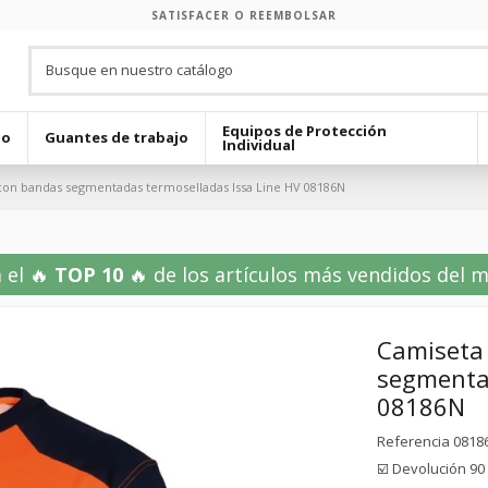
SATISFACER O REEMBOLSAR
Equipos de Protección
jo
Guantes de trabajo
Individual
d con bandas segmentadas termoselladas Issa Line HV 08186N
 el 🔥
TOP 10
🔥 de los artículos más vendidos del mes
Camiseta 
segmentad
08186N
Referencia
0818
☑️ Devolución 90