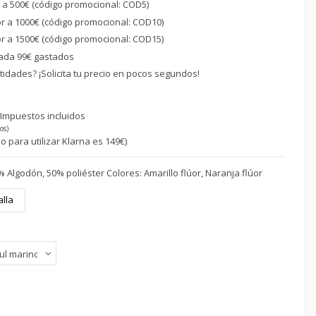
r a 500€ (código promocional: COD5)
or a 1000€ (código promocional: COD10)
or a 1500€ (código promocional: COD15)
ada 99€ gastados
idades? ¡Solicita tu precio en pocos segundos!
€
Impuestos incluidos
os)
o para utilizar Klarna es 149€)
 Algodón, 50% poliéster Colores: Amarillo flúor, Naranja flúor
alla