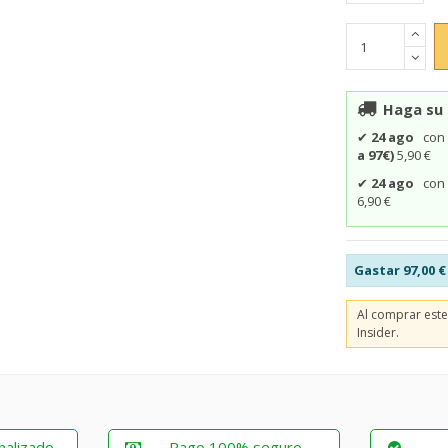
Haga su 
✔
24 ago
co
a 97€)
5,90 €
✔
24 ago
co
6,90 €
Gastar
97,00 €
Al comprar est
Insider.
nalizado
Pago 100% seguro