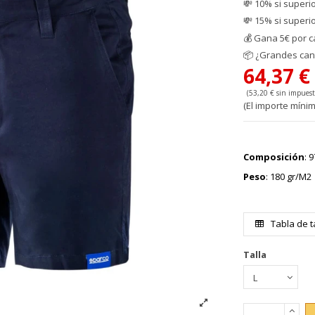
💸 10% si superi
💸 15% si superi
💰
Gana 5€ por c
📦
¿Grandes cant
64,37 
(53,20 € sin impuest
(El importe mínim
Composición
: 
Peso
: 180 gr/M2
Tabla de t
Talla