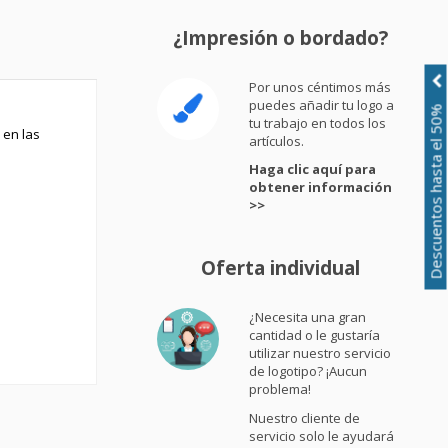
¿Impresión o bordado?
Por unos céntimos más
puedes añadir tu logo a
Descuentos hasta el 50%
tu trabajo en todos los
 en las
artículos.
Haga clic aquí para
obtener información
>>
Oferta individual
¿Necesita una gran
cantidad o le gustaría
utilizar nuestro servicio
de logotipo? ¡Aucun
problema!
Nuestro cliente de
servicio solo le ayudará