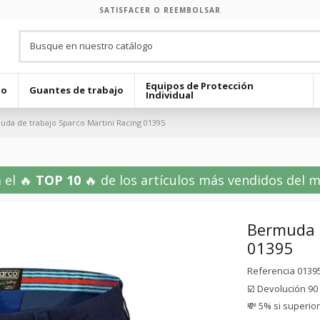
SATISFACER O REEMBOLSAR
Equipos de Protección
jo
Guantes de trabajo
Individual
da de trabajo Sparco Martini Racing 01395
 el 🔥
TOP 10
🔥 de los artículos más vendidos del mes
Bermuda d
01395
Referencia
0139
☑️ Devolución 90
💸 5% si superio