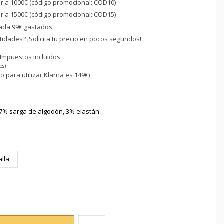
or a 1000€ (código promocional: COD10)
or a 1500€ (código promocional: COD15)
ada 99€ gastados
idades? ¡Solicita tu precio en pocos segundos!
€
Impuestos incluidos
os)
o para utilizar Klarna es 149€)
97% sarga de algodón, 3% elastán
alla