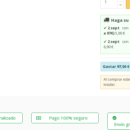
Haga su 
✔
2 sept
co
a 97€)
5,90 €
✔
2 sept
co
6,90 €
Gastar
97,00 €
Al comprar est
Insider.
nalizado
Pago 100% seguro
Envío gr