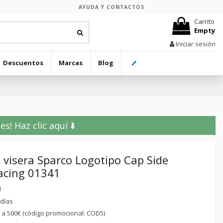
AYUDA Y CONTACTOS
Carrito
Empty
Iniciar sesión
Descuentos
Marcas
Blog
! Haz clic aquí ⬇️
 visera Sparco Logotipo Cap Side
acing 01341
1
 días
r a 500€ (código promocional: COD5)