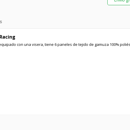
s
 Racing
á equipado con una visera, tiene 6 paneles de tejido de gamuza 100% polié
.