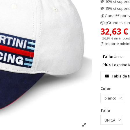
💸 10% si superi
💸 15% si superi
💰
Gana 5€ por c
📦
¿Grandes cant
32,63 
(26,97 € sin impuest
(El importe mínim
-
Talla
: Unica
-
Plus
: Logotipo
Tabla de t
Color
Talla