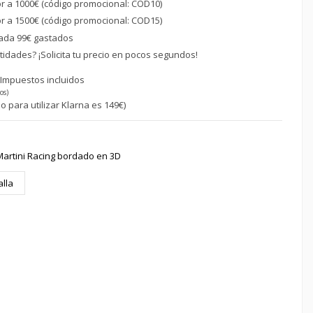
or a 1000€ (código promocional: COD10)
or a 1500€ (código promocional: COD15)
ada 99€ gastados
idades? ¡Solicita tu precio en pocos segundos!
€
Impuestos incluidos
os)
o para utilizar Klarna es 149€)
 Martini Racing bordado en 3D
alla