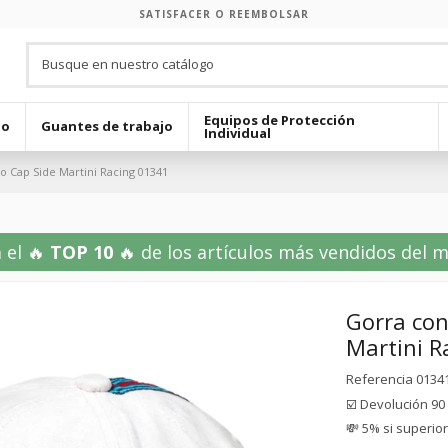
SATISFACER O REEMBOLSAR
Equipos de Protección
jo
Guantes de trabajo
Individual
o Cap Side Martini Racing 01341
 el 🔥
TOP 10
🔥 de los artículos más vendidos del mes
Gorra con
Martini R
Referencia
0134
☑️ Devolución 90
💸 5% si superio