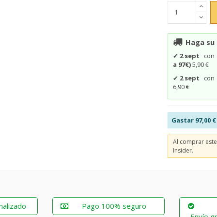
Haga su 
✔
2 sept
co
a 97€)
5,90 €
✔
2 sept
co
6,90 €
Gastar
97,00 €
Al comprar est
Insider.
nalizado
Pago 100% seguro
Envío gr