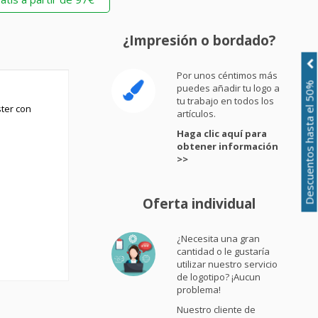
¿Impresión o bordado?
Por unos céntimos más
Descuentos hasta el 50%
puedes añadir tu logo a
tu trabajo en todos los
ster con
artículos.
Haga clic aquí para
obtener información
>>
Oferta individual
¿Necesita una gran
cantidad o le gustaría
utilizar nuestro servicio
de logotipo? ¡Aucun
problema!
Nuestro cliente de