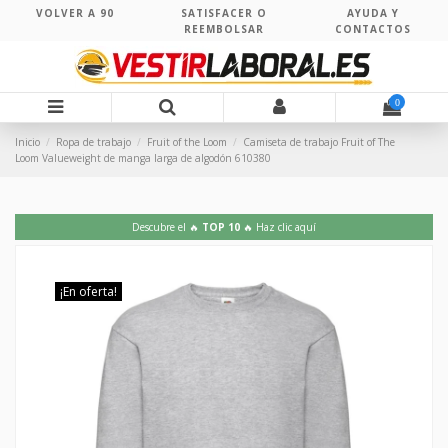
VOLVER A 90
SATISFACER O
AYUDA Y
REEMBOLSAR
CONTACTOS
0
Inicio
Ropa de trabajo
Fruit of the Loom
Camiseta de trabajo Fruit of The
Loom Valueweight de manga larga de algodón 610380
Descubre el 🔥
TOP 10
🔥 Haz clic aquí
¡En oferta!