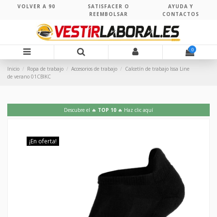
VOLVER A 90
SATISFACER O
AYUDA Y
REEMBOLSAR
CONTACTOS
0
Inicio
Ropa de trabajo
Accesorios de trabajo
Calcetín de trabajo Issa Line
de verano 01CBIKC
Descubre el 🔥
TOP 10
🔥 Haz clic aquí
¡En oferta!