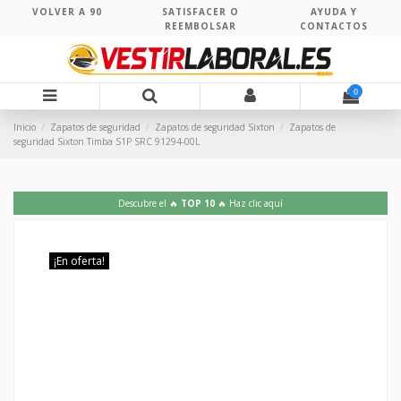
VOLVER A 90
SATISFACER O
AYUDA Y
REEMBOLSAR
CONTACTOS
0
Inicio
Zapatos de seguridad
Zapatos de seguridad Sixton
Zapatos de
seguridad Sixton Timba S1P SRC 91294-00L
Descubre el 🔥
TOP 10
🔥 Haz clic aquí
¡En oferta!