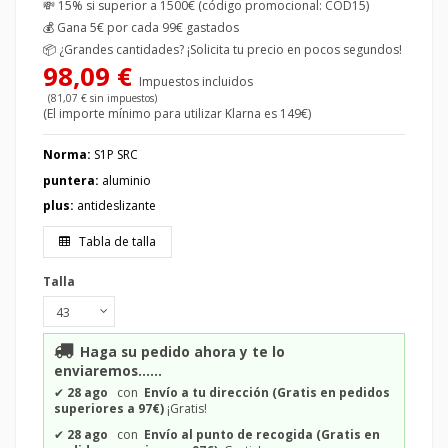
💸 15% si superior a 1500€ (código promocional: COD15)
💰
Gana 5€ por cada 99€ gastados
📦
¿Grandes cantidades? ¡Solicita tu precio en pocos segundos!
98,09 €
Impuestos incluidos
(81,07 € sin impuestos)
(El importe mínimo para utilizar Klarna es 149€)
Norma:
S1P SRC
puntera:
aluminio
plus:
antideslizante
Tabla de talla
Talla
Haga su pedido ahora y te lo
enviaremos......
✔
28 ago
con
Envío a tu dirección (Gratis en pedidos
superiores a 97€)
¡Gratis!
✔
28 ago
con
Envío al punto de recogida (Gratis en