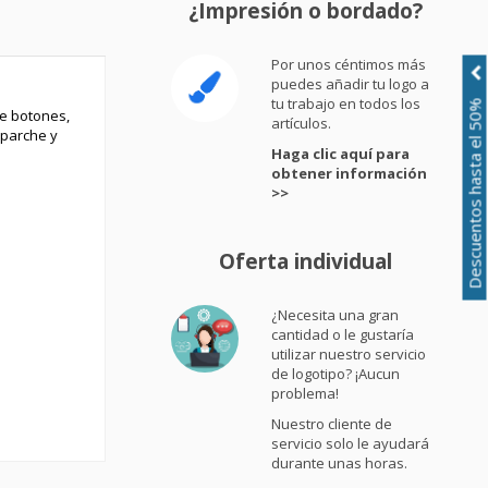
¿Impresión o bordado?
Por unos céntimos más
puedes añadir tu logo a
tu trabajo en todos los
Descuentos hasta el 50%
de botones,
artículos.
 parche y
Haga clic aquí para
obtener información
>>
Oferta individual
¿Necesita una gran
cantidad o le gustaría
utilizar nuestro servicio
de logotipo? ¡Aucun
problema!
Nuestro cliente de
servicio solo le ayudará
durante unas horas.