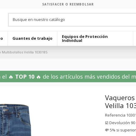
SATISFACER O REEMBOLSAR
Equipos de Protección
jo
Guantes de trabajo
Individual
 Multibolsillos Velilla 103018S
 el 🔥
TOP 10
🔥 de los artículos más vendidos del mes
Vaqueros 
Velilla 1
Referencia
1030
☑️ Devolución 90
💸 5% si superio