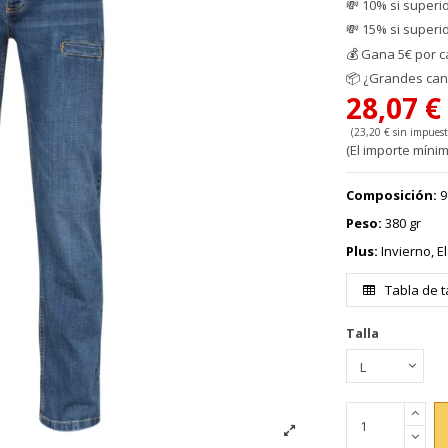
💸 10% si superi
💸 15% si superi
💰
Gana 5€ por c
📦
¿Grandes cant
28,07 
(23,20 € sin impuest
(El importe mínim
Composición:
9
Peso:
380 gr
Plus:
Invierno, El
Tabla de t
Talla