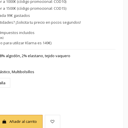
or a 1000€ (código promocional: COD10)
or a 1500€ (código promocional: COD15)
ada 99€ gastados
idades? ¡Solicita tu precio en pocos segundos!
€
Impuestos incluidos
os)
o para utilizar Klarna es 149€)
8% algodón, 2% elastano, tejido vaquero
ástico, Multibolsillos
alla
Añadir al carrito