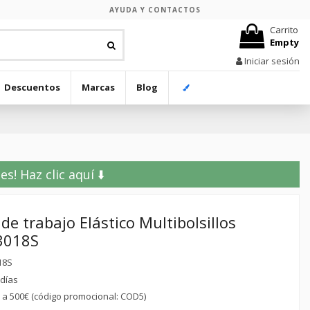
AYUDA Y CONTACTOS
Carrito
Empty
Iniciar sesión
Descuentos
Marcas
Blog
! Haz clic aquí ⬇️
de trabajo Elástico Multibolsillos
03018S
18S
 días
r a 500€ (código promocional: COD5)