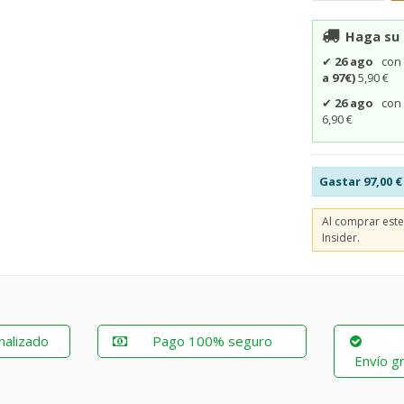
Haga su 
✔
26 ago
co
a 97€)
5,90 €
✔
26 ago
co
6,90 €
Gastar
97,00 €
Al comprar est
Insider.
nalizado
Pago 100% seguro
Envío gr