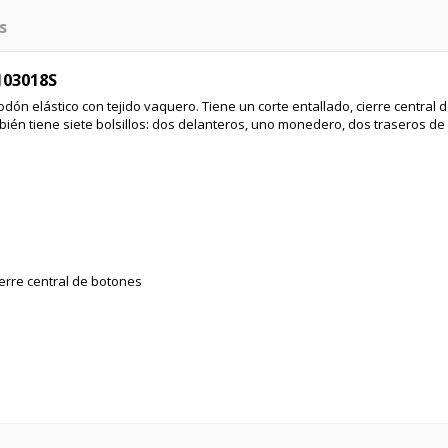
s
 103018S
odón elástico con tejido vaquero. Tiene un corte entallado, cierre central 
ién tiene siete bolsillos: dos delanteros, uno monedero, dos traseros de
cierre central de botones