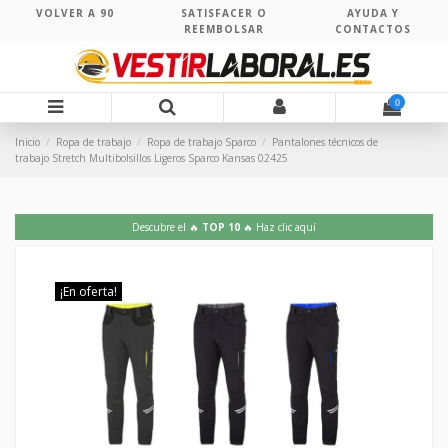
VOLVER A 90
SATISFACER O
AYUDA Y
REEMBOLSAR
CONTACTOS
0
Inicio
Ropa de trabajo
Ropa de trabajo Sparco
Pantalones técnicos de
trabajo Stretch Multibolsillos Ligeros Sparco Kansas 02425
Descubre el 🔥
TOP 10
🔥 Haz clic aquí
¡En oferta!